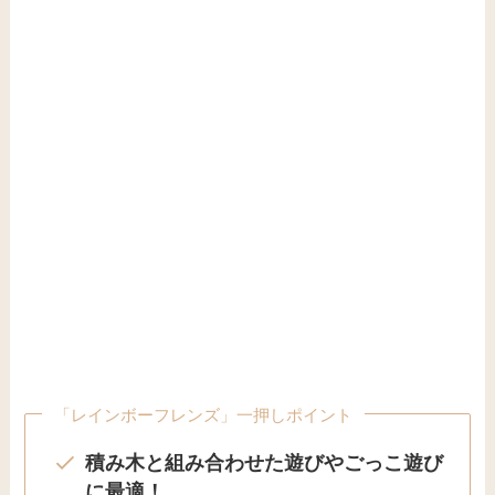
「レインボーフレンズ」一押しポイント
積み木と組み合わせた遊びやごっこ遊び
に最適！
握ったりつまんだりしやすいサイズ感と
形状
木種の色味の違いで肌の色の違いを表現