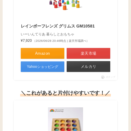
いーいんてりあ 暮らしとおもちゃ
¥7,920
（2026/06/28 20:46時点 | 楽天市場調べ）
Amazon
楽天市場
メルカリ
Yahooショッピング
ポチップ
＼これがあると片付けやすいです！／
グリムス GM ソーティングボード・ベーシック
GRIMM’S （GM10576）